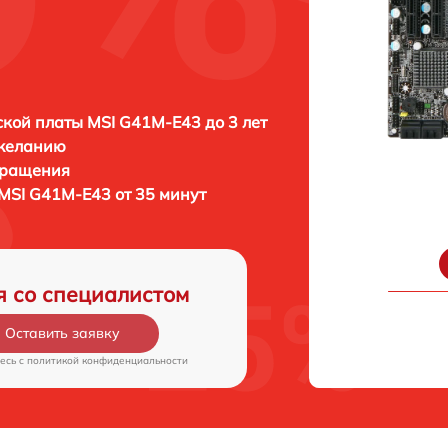
кой платы MSI G41M-E43 до 3 лет
 желанию
бращения
MSI G41M-E43 от 35 минут
я со специалистом
Оставить заявку
есь c
политикой конфиденциальности