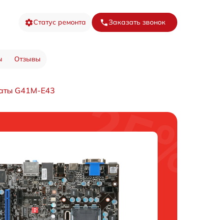
Статус ремонта
Заказать звонок
ы
Отзывы
латы G41M-E43