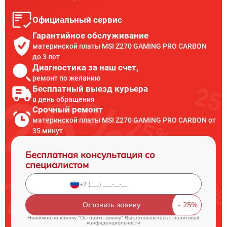
Официальный сервис
Гарантийное обслуживание
материнской платы MSI Z270 GAMING PRO CARBON
до 3 лет
Диагностика за наш счет,
ремонт по желанию
Бесплатный выезд курьера
в день обращения
Срочный ремонт
материнской платы MSI Z270 GAMING PRO CARBON от
35 минут
Бесплатная консультация со
специалистом
Оставить заявку
Нажимая на кнопку "Оставить заявку" Вы соглашаетесь c
политикой
конфиденциальности