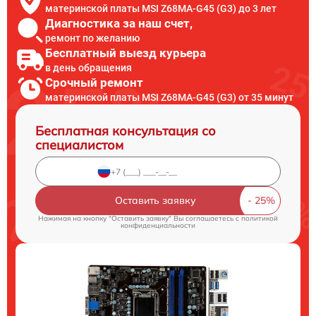
материнской платы MSI Z68MA-G45 (G3) до 3 лет
Диагностика за наш счет,
ремонт по желанию
Бесплатный выезд курьера
в день обращения
Срочный ремонт
материнской платы MSI Z68MA-G45 (G3) от 35 минут
Бесплатная консультация со
специалистом
Оставить заявку
Нажимая на кнопку "Оставить заявку" Вы соглашаетесь c
политикой
конфиденциальности