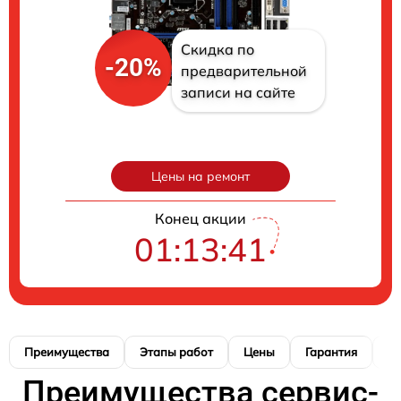
Скидка по
-20%
предварительной
записи на сайте
Цены на ремонт
Конец акции
01:13:40
Преимущества
Этапы работ
Цены
Гарантия
М
Преимущества сервис-