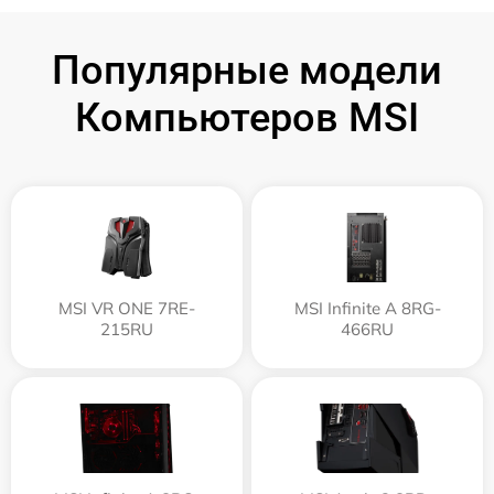
Популярные модели
Компьютеров MSI
MSI VR ONE 7RE-
MSI Infinite A 8RG-
215RU
466RU