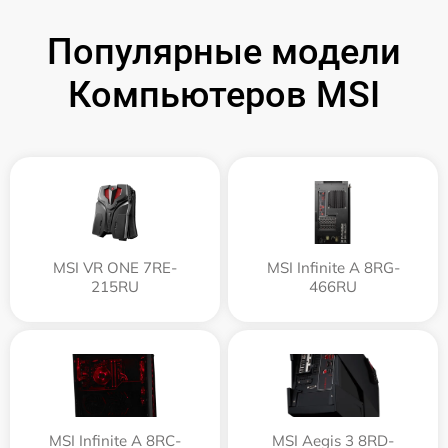
Популярные модели
Компьютеров MSI
MSI VR ONE 7RE-
MSI Infinite A 8RG-
215RU
466RU
MSI Infinite A 8RC-
MSI Aegis 3 8RD-